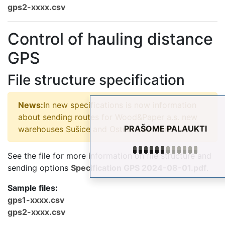
gps2-xxxx.csv
Control of hauling distance
GPS
File structure specification
News:
In new specifications is now information
about sending routes for Wood&Paper a.s. new
PRAŠOME PALAUKTI
warehouses Sušice and Ostrov nad Ohří
See the file for more information on file structure and
sending options
Specification GPS 2024-08-01.pdf
.
Sample files:
gps1-xxxx.csv
gps2-xxxx.csv