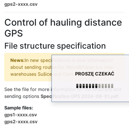
gps2-xxxx.csv
Control of hauling distance
GPS
File structure specification
News:
In new specifications is now information
about sending routes for Wood&Paper a.s. new
PROSZĘ CZEKAĆ
warehouses Sušice and Ostrov nad Ohří
See the file for more information on file structure and
sending options
Specification GPS 2024-08-01.pdf
.
Sample files:
gps1-xxxx.csv
gps2-xxxx.csv